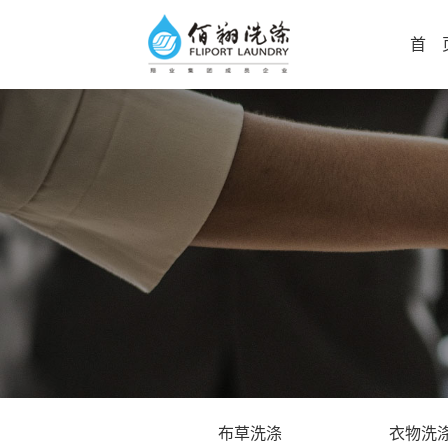
首 
布草洗涤
衣物洗